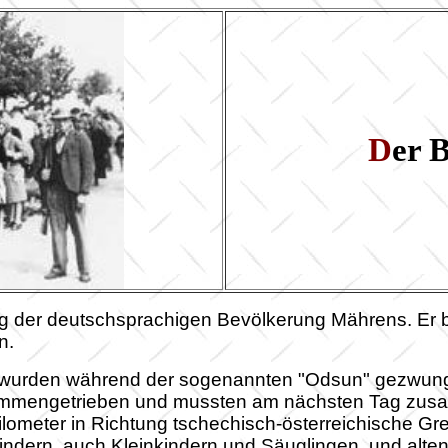
D
er 
ung der deutschsprachigen Bevölkerung Mährens. Er
n.
wurden während der sogenannten "Odsun" gezwunge
sammengetrieben und mussten am nächsten Tag zus
lometer in Richtung tschechisch-österreichische Gr
indern, auch Kleinkindern und Säuglingen, und alt